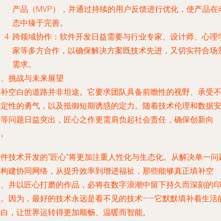
产品（MVP），并通过持续的用户反馈进行优化，使产品在
态中臻于完善。
跨领域协作：软件开发日益需要与行业专家、设计师、心理
家等多方合作，以确保解决方案既技术先进，又切实符合场
需求。
四、挑战与未来展望
填补空白的道路并非坦途。它要求团队具备前瞻性的视野、承受
确定性的勇气，以及抵御短期诱惑的定力。随着技术伦理和数据
全等问题日益突出，匠心之作更需肩负起社会责任，确保创新向
善。
软件技术开发的“匠心”将更加注重人性化与生态化。从解决单一问
到构建协同网络，从提升效率到增进福祉，那些能够真正填补空
白、并以匠心打磨的作品，必将在数字浪潮中留下持久而深刻的
记。因为，最好的技术永远是看不见的技术——它默默填补着生活
空白，让世界运转得更加顺畅、温暖而智能。