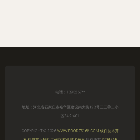
电话：1393267**
地址：河北省石家庄市裕华区建设南大街123号三三零二小
区24-2-401
COPYRIGHT © 2026
WWW.FOODZS168.COM
软件技术开
发
裕华掌上软件工作室
软件技术开发
版权所有
SITEMAP