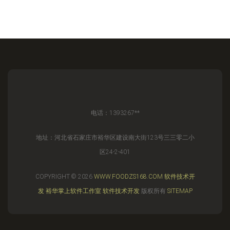
电话：1393267**
地址：河北省石家庄市裕华区建设南大街123号三三零二小
区24-2-401
COPYRIGHT © 2026
WWW.FOODZS168.COM
软件技术开
发
裕华掌上软件工作室
软件技术开发
版权所有
SITEMAP