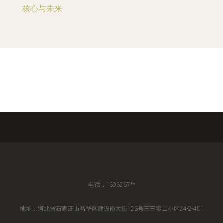
核心与未来
电话：1393267**
地址：河北省石家庄市裕华区建设南大街123号三三零二小区24-2-401