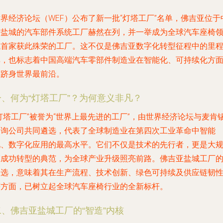
界经济论坛（WEF）公布了新一批“灯塔工厂”名单，佛吉亚位于
国盐城的汽车部件系统工厂赫然在列，并一举成为
全球汽车座椅
域首家获此殊荣的工厂
。这不仅是佛吉亚数字化转型征程中的里
碑，也标志着中国高端汽车零部件制造业在智能化、可持续化方
已跻身世界最前沿。
一、何为“灯塔工厂”？为何意义非凡？
灯塔工厂”被誉为“世界上最先进的工厂”，由世界经济论坛与麦肯
咨询公司共同遴选，代表了全球制造业在第四次工业革命中智能
化、数字化应用的最高水平。它们不仅是技术的先行者，更是大
模成功转型的典范，为全球产业升级照亮前路。佛吉亚盐城工厂
入选，意味着其在生产流程、技术创新、绿色可持续及供应链韧
等方面，已树立起全球汽车座椅行业的全新标杆。
二、佛吉亚盐城工厂的“智造”内核