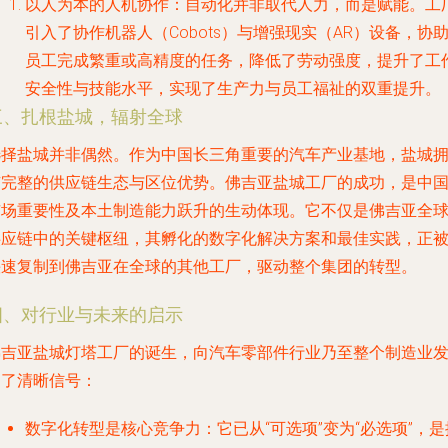
以人为本的人机协作
：自动化并非取代人力，而是赋能。工
引入了协作机器人（Cobots）与增强现实（AR）设备，协
员工完成繁重或高精度的任务，降低了劳动强度，提升了工
安全性与技能水平，实现了生产力与员工福祉的双重提升。
三、扎根盐城，辐射全球
选择盐城并非偶然。作为中国长三角重要的汽车产业基地，盐城
有完整的供应链生态与区位优势。佛吉亚盐城工厂的成功，是中
市场重要性及本土制造能力跃升的生动体现。它不仅是佛吉亚全
供应链中的关键枢纽，其孵化的数字化解决方案和最佳实践，正
快速复制到佛吉亚在全球的其他工厂，驱动整个集团的转型。
四、对行业与未来的启示
佛吉亚盐城灯塔工厂的诞生，向汽车零部件行业乃至整个制造业
出了清晰信号：
数字化转型是核心竞争力
：它已从“可选项”变为“必选项”，是